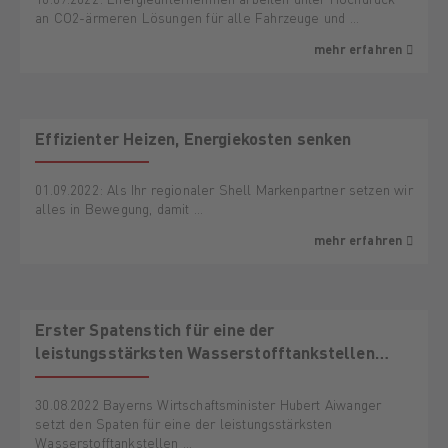
an CO2-ärmeren Lösungen für alle Fahrzeuge und …
mehr erfahren
AKTION
Effizienter Heizen, Energiekosten senken
01.09.2022: Als Ihr regionaler Shell Markenpartner setzen wir
alles in Bewegung, damit …
mehr erfahren
Erster Spatenstich für eine der
leistungsstärksten Wasserstofftankstellen
Europas in Bayerns Süden
30.08.2022 Bayerns Wirtschaftsminister Hubert Aiwanger
setzt den Spaten für eine der leistungsstärksten
Wasserstofftankstellen …