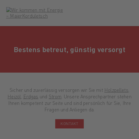
Bestens betreut, günstig versorgt
Sicher und zuverlässig versorgen wir Sie mit
Holzpellets
,
Heizöl
,
Erdgas
und
Strom
. Unsere Ansprechpartner stehen
Ihnen kompetent zur Seite und sind persönlich für Sie, Ihre
Fragen und Anliegen da.
Damit der Funke
Wir lassen
Wir geben
Wir heizen
Auftanken und
Wir kommen
überspringt
Sie strahlen!
KONTAKT
Gas
Ihnen ein!
wohlfühlen!
mit Energie
HOLZPELLETS
STROM
ERDGAS
HEIZÖL
TANKEN
ÜBER UNS