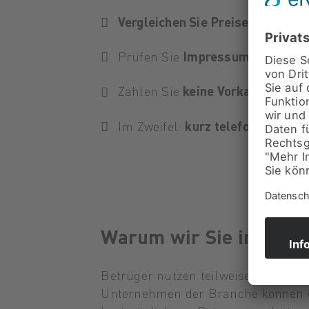
Vergleichen Sie Preise
– starke 
Prüfen Sie
Impressum und Kont
Zahlen Sie
keine Vorkasse
, wenn
Im Zweifel:
kurz telefonisch nac
Warum wir Sie informi
Betrüger nutzen teilweise
gestohle
Unternehmen der Branche können dav