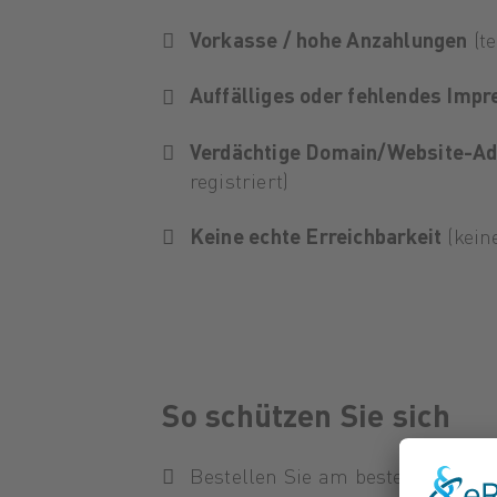
Vorkasse / hohe Anzahlungen
(te
Auffälliges oder fehlendes Imp
Verdächtige Domain/Website-A
registriert)
Keine echte Erreichbarkeit
(kein
So schützen Sie sich
Bestellen Sie am besten bei
beka