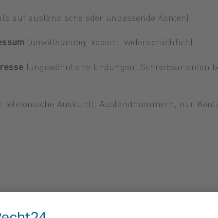
ils auf ausländische oder unpassende Konten)
ressum
(unvollständig, kopiert, widersprüchlich)
dresse
(ungewöhnliche Endungen, Schreibvarianten 
e telefonische Auskunft, Auslandnummern, nur Kont
nnten, regionalen und überprüfbaren Anbietern
.