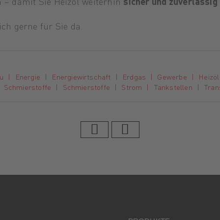
 – damit Sie Heizöl weiterhin
sicher und zuverlässig
ich gerne für Sie da.
u
Energie
Energiewirtschaft
Erdgas
Gewerbe
Heizöl
Schmierstoffe
Schmierstoffe
Strom
Tankstellen
Tran