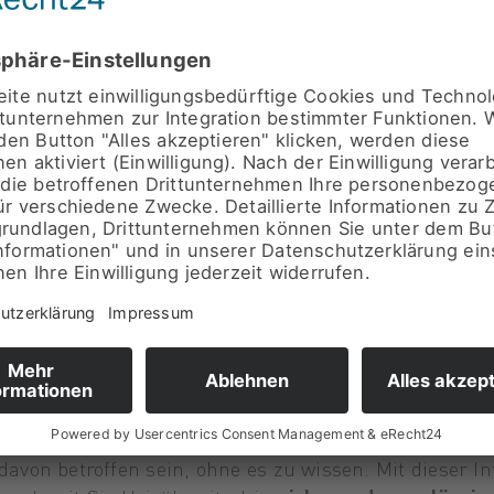
Abweichungen sind ein Warnsignal.
aktdaten
sorgfältig.
 der Anbieter nicht eindeutig seriös ist.
hfragen
, bevor Sie bestellen.
eren
ne Firmennamen und Daten realer Mineralölhändler
,
on betroffen sein, ohne es zu wissen. Mit dieser In