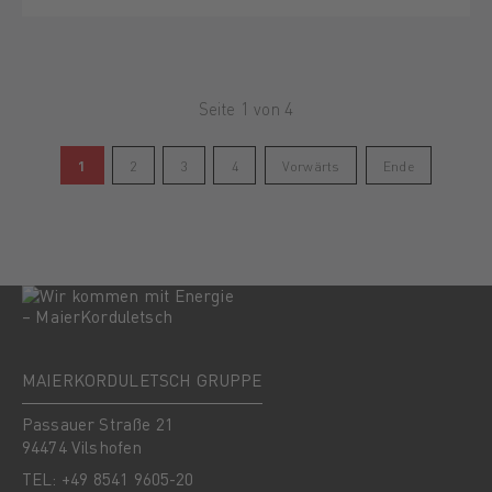
Seite 1 von 4
1
2
3
4
Vorwärts
Ende
MAIERKORDULETSCH GRUPPE
Passauer Straße 21
94474 Vilshofen
TEL: +49 8541 9605-20