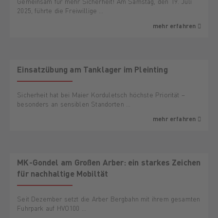
Gemeinsam für mehr Sicherheit! Am Samstag, den 19. Juli
2025, führte die Freiwillige …
mehr erfahren
Einsatzübung am Tanklager im Pleinting
Sicherheit hat bei Maier Korduletsch höchste Priorität –
besonders an sensiblen Standorten …
mehr erfahren
MK-Gondel am Großen Arber: ein starkes Zeichen
für nachhaltige Mobiltät
Seit Dezember setzt die Arber Bergbahn mit ihrem gesamten
Fuhrpark auf HVO100 …