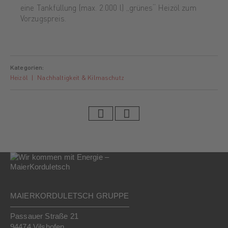
eine Tankfüllung (max. 2.000 l) „grünes“ Heizöl zum
Vorzugspreis.
Kategorien:
Heizöl
Nachhaltigkeit & Kilmaschutz
MAIERKORDULETSCH GRUPPE
Passauer Straße 21
94474 Vilshofen