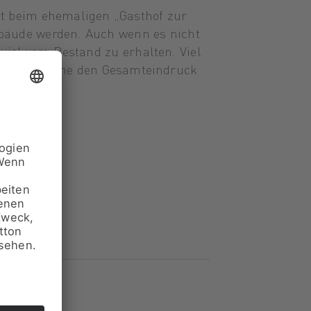
t beim ehemaligen „Gasthof zur
ebäude werden. Auch wenn es nicht
iel vom Bestand zu erhalten. Viel
egrieren ohne den Gesamteindruck