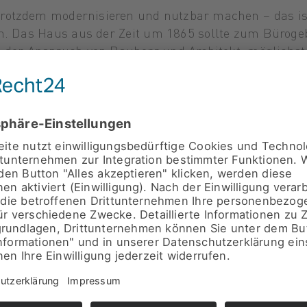
rotzdem modernisieren und nutzbar machen – das is
en. Das Haus aus der Zeit um 1865 sollte zum Bürog
der Anspruch von Bauherr und Architekt, möglichst v
k für das Bürogebäude ins bestehende Gebäude zu int
emaligen Gasthofes zu einem modernen Bürogebäude
tsplätze
hluckender Elemente
ein angenehmes Raumklima