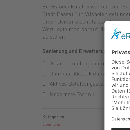
Ein Baudenkmal bewahren und es t
Stadt Passau“ in Vilshofen gelung
unter Denkmalschutz stand, war es 
Wert legte man darauf, die Techni
zu stören.
Sanierung und Erweiterung des eh
Gesunde und ergonomische Arbei
Optimale Akustik dank schallsc
Aktives Belüftungssystem für 
Modernste Technik
Kategorien:
Über uns