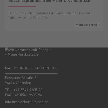
Auslandspraktikum bei Maier & Korduletsch
08.12.2021 - Mit unserem Praktikanten aus der Toskana
haben wir einen Volltreffer …
mehr erfahren
MAIERKORDULETSCH GRUPPE
Passauer Straße 21
94474 Vilshofen
TEL: +49 8541 9605-20
FAX: +49 8541 9605-96
info@maierkorduletsch.de