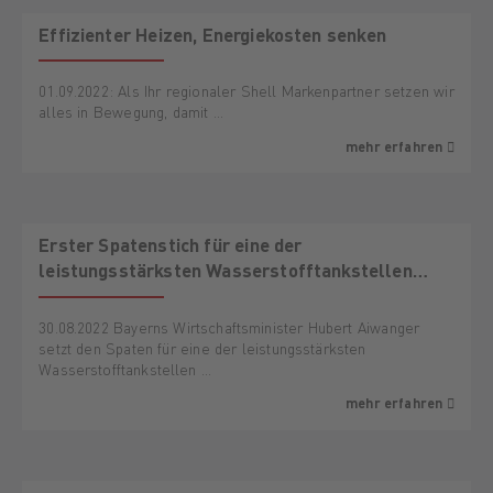
AKTION
Effizienter Heizen, Energiekosten senken
01.09.2022: Als Ihr regionaler Shell Markenpartner setzen wir
alles in Bewegung, damit …
mehr erfahren
Erster Spatenstich für eine der
leistungsstärksten Wasserstofftankstellen
Europas in Bayerns Süden
30.08.2022 Bayerns Wirtschaftsminister Hubert Aiwanger
setzt den Spaten für eine der leistungsstärksten
Wasserstofftankstellen …
mehr erfahren