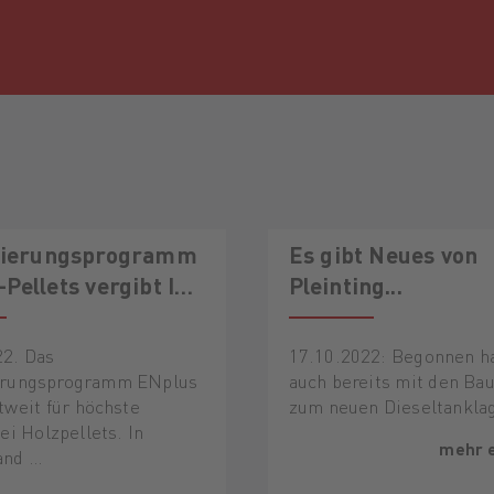
izierungsprogramm
Es gibt Neues von
Pellets vergibt ID
Pleinting...
22. Das
17.10.2022: Begonnen h
ierungsprogramm ENplus
auch bereits mit den Ba
tweit für höchste
zum neuen Dieseltankla
bei Holzpellets. In
mehr 
and …