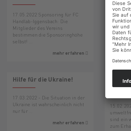
12.04.202
Zukunft!
17.05.2022 Sponsoring für FC
Maier & K
Handlab-Iggensbach: Die
Mitglieder des Vereins
bestimmen die Sponsoringhöhe
selbst! …
mehr erfahren
Hilfe für die Ukraine!
Bei uns
schon j
17.03.2022 - Die Situation in der
Ukraine ist wahrscheinlich nicht
15.02.20
nur für …
umweltfr
sind ein 
mehr erfahren
zum Erha