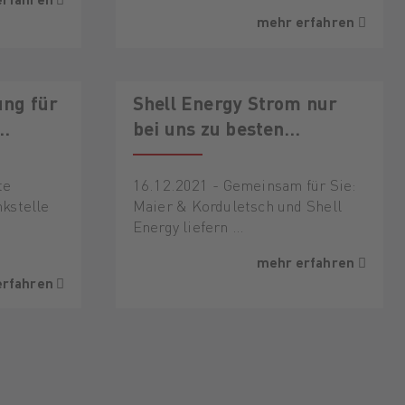
mehr erfahren
AKTION
ung für
Shell Energy Strom nur
bei uns zu besten
u
Konditionen!
t
te
16.12.2021 - Gemeinsam für Sie:
nkstelle
Maier & Korduletsch und Shell
Energy liefern …
mehr erfahren
erfahren