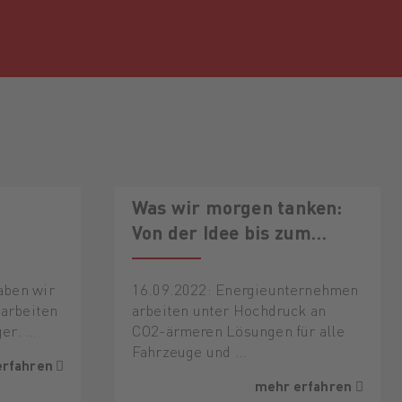
Was wir morgen tanken:
Von der Idee bis zum
Einsatz von Kraftstoffen
aben wir
16.09.2022: Energieunternehmen
uarbeiten
arbeiten unter Hochdruck an
ger. …
CO2-ärmeren Lösungen für alle
Fahrzeuge und …
erfahren
mehr erfahren