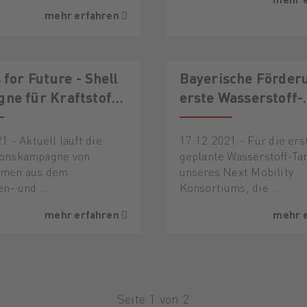
mehr erfahren
 for Future - Shell
Bayerische Förder
ne für Kraftstoffe
erste Wasserstoff-
kunft
Tankstelle in Passa
Sperrwies gesicher
1 - Aktuell läuft die
17.12.2021 - Für die ers
ionskampagne von
geplante Wasserstoff-Ta
hmen aus dem
unseres Next Mobility
en- und …
Konsortiums, die …
mehr erfahren
mehr 
Seite 1 von 2