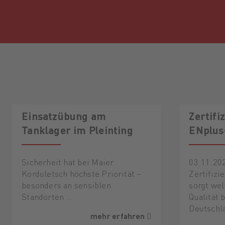
Einsatzübung am
Zertif
Tanklager im Pleinting
ENplus-
500
Sicherheit hat bei Maier
03.11.20
Korduletsch höchste Priorität –
Zertifiz
besonders an sensiblen
sorgt wel
Standorten …
Qualität 
Deutschl
mehr erfahren