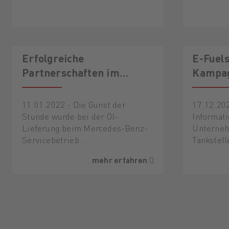
Erfolgreiche
E-Fuels
Partnerschaften im
Kampag
Schmierstoffgeschäft
der Zu
überschreiten
11.01.2022 - Die Gunst der
17.12.202
Ländergrenzen
Stunde wurde bei der Öl-
Informat
Lieferung beim Mercedes-Benz-
Unterne
Servicebetrieb …
Tankstell
mehr erfahren